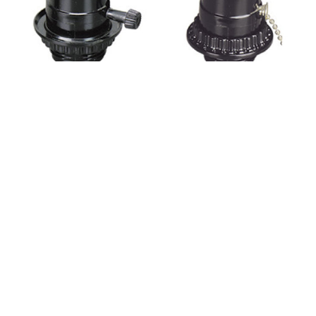
E27B3-F
E27B4-F




SY293
SY293 (CU)