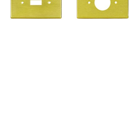
P/U04A(Aluminum)
P/U12A(Aluminum)




MR-3
P/U20 TVA(Aluminum)