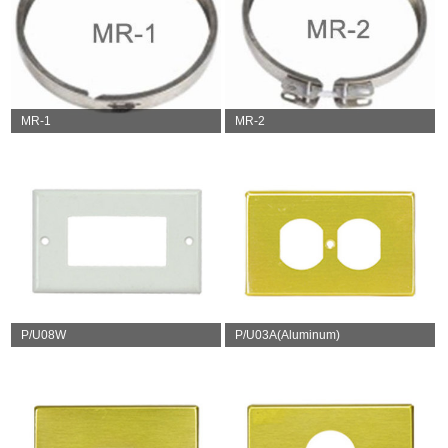
MR-1
MR-2
P/U08W
P/U03A(Aluminum)