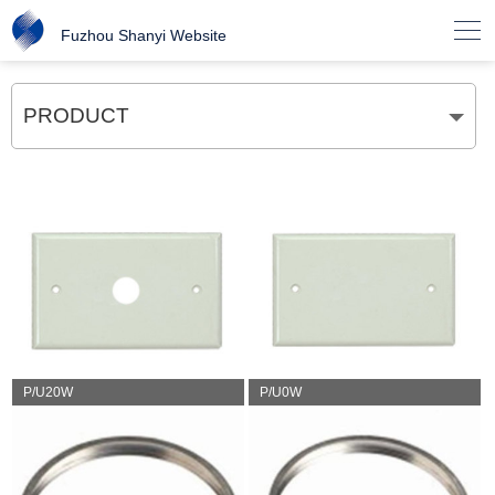

Fuzhou Shanyi Website
PRODUCT
P/U20W
P/U0W